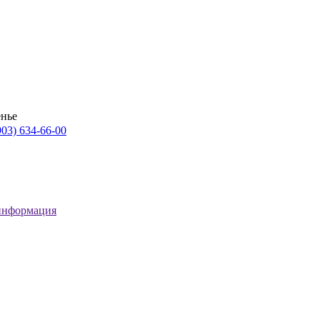
енье
903) 634-66-00
информация