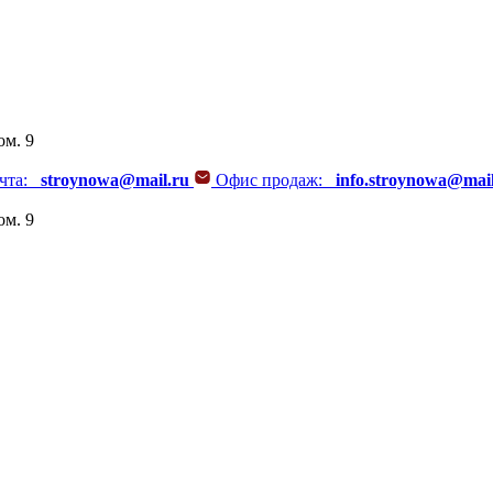
ом. 9
очта:
stroynowa@mail.ru
Офис продаж:
info.stroynowa@mail
ом. 9