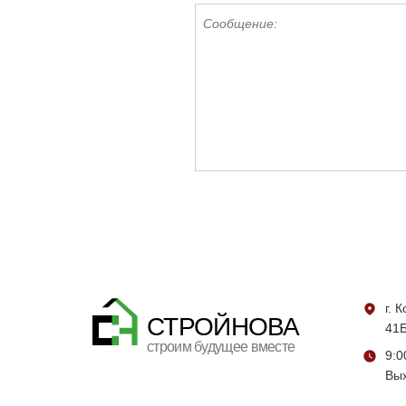
г. 
СТРОЙНОВА
41Б
строим будущее вместе
9:0
Вых