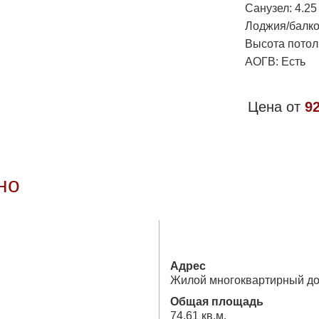
Санузел: 4.25 
Лоджия/балкон
Высота потолк
АОГВ: Есть
Цена от
9
но
Адрес
Жилой многоквартирный дом
Общая площадь
74.61 кв.м.